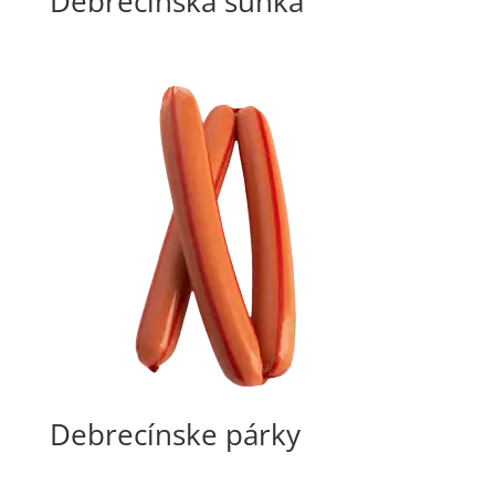
Debrecínska šunka
Debrecínske párky