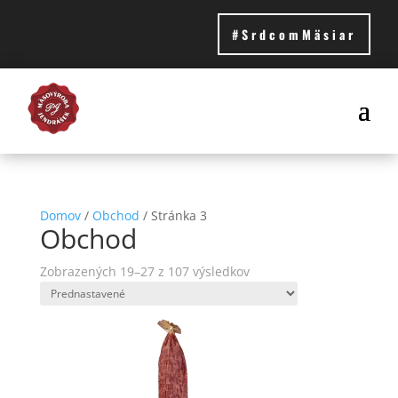
#SrdcomMäsiar
Domov
/
Obchod
/ Stránka 3
Obchod
Zobrazených 19–27 z 107 výsledkov