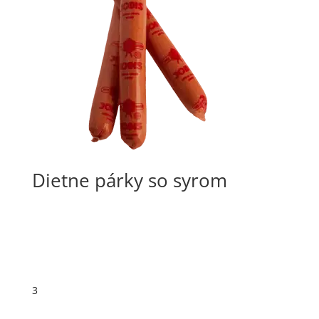
Dietne párky so syrom
←
1
2
3
4