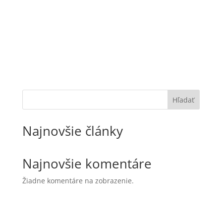
5
6
…
10
11
12
→
Hľadať
Najnovšie články
Najnovšie komentáre
Žiadne komentáre na zobrazenie.