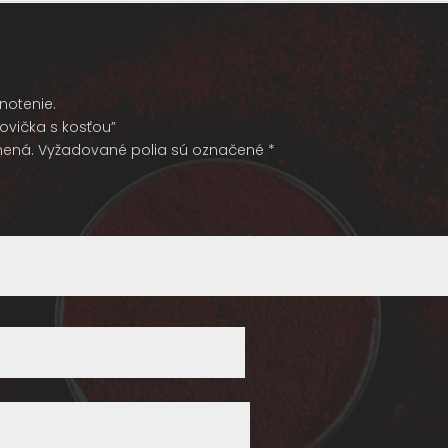
otenie.
kovička s kosťou”
nená.
Vyžadované polia sú označené
*