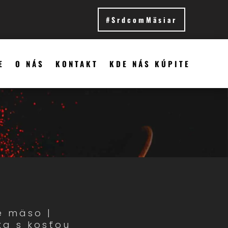
#SrdcomMäsiar
E
O NÁS
KONTAKT
KDE NÁS KÚPITE
é mäso
|
ka s kosťou