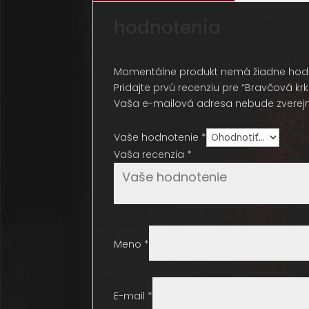
hodnotenia
Momentálne produkt nemá žiadne hodn
Pridajte prvú recenziu pre “Bravčová kr
Vaša e-mailová adresa nebude zverej
Vaše hodnotenie *
Vaša recenzia
*
Meno
*
E-mail
*