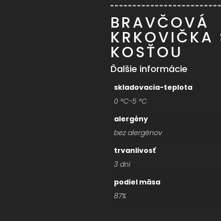
BRAVČOVÁ
KRKOVIČKA 
KOSŤOU
Ďalšie informácie
skladovacia-teplota
0 °C-5 °C
alergény
bez alergénov
trvanlivosť
3 dni
podiel mäsa
87%