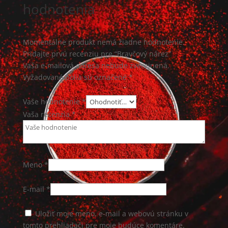
hodnotenia
Momentálne produkt nemá žiadne hodnotenie.
Pridajte prvú recenziu pre “Bravčový nárez”
Vaša e-mailová adresa nebude zverejnená.
Vyžadované polia sú označené
*
Vaše hodnotenie *
Vaša recenzia
*
Meno
*
E-mail
*
Uložiť moje meno, e-mail a webovú stránku v
tomto prehliadači pre moje budúce komentáre.