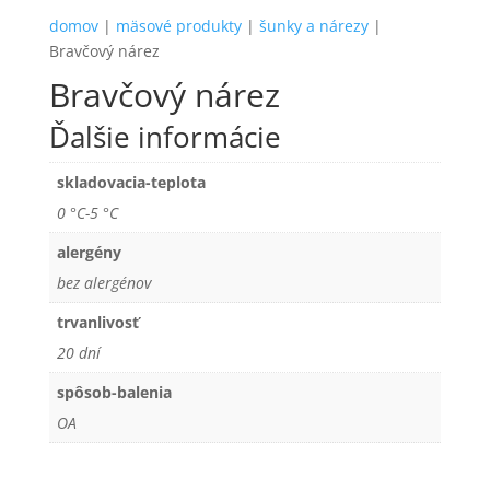
domov
|
mäsové produkty
|
šunky a nárezy
|
Bravčový nárez
Bravčový nárez
Ďalšie informácie
skladovacia-teplota
0 °C-5 °C
alergény
bez alergénov
trvanlivosť
20 dní
spôsob-balenia
OA