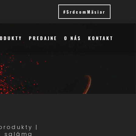
#SrdcomMäsiar
ODUKTY
PREDAJNE
O NÁS
KONTAKT
produkty
|
a saláma