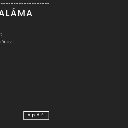
SALÁMA
C
rgénov
späť