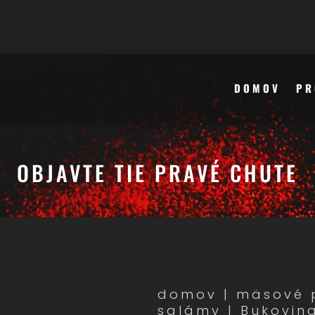
DOMOV
PR
OBJAVTE TIE PRAVÉ CHUTE
domov
|
mäsové 
salámy
| Bukovin