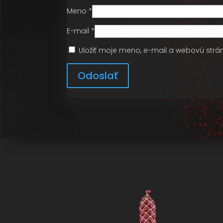
Meno
*
E-mail
*
Uložiť moje meno, e-mail a webovú strá