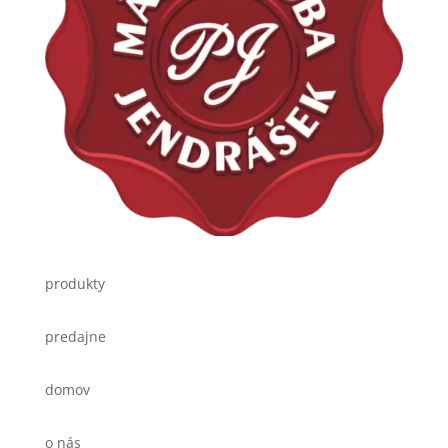
produkty
predajne
domov
o nás