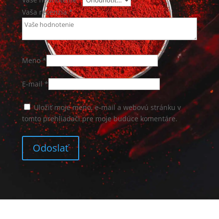
Vaša recenzia
*
Meno
*
E-mail
*
Uložiť moje meno, e-mail a webovú stránku v
tomto prehliadači pre moje budúce komentáre.