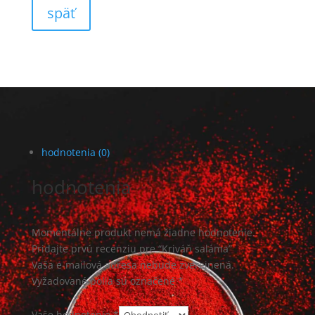
späť
hodnotenia (0)
hodnotenia
Momentálne produkt nemá žiadne hodnotenie.
Pridajte prvú recenziu pre “Kriváň saláma”
Vaša e-mailová adresa nebude zverejnená.
Vyžadované polia sú označené
*
Vaše hodnotenie *