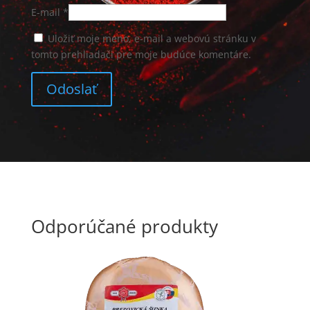
E-mail
*
Uložiť moje meno, e-mail a webovú stránku v
tomto prehliadači pre moje budúce komentáre.
Odporúčané produkty