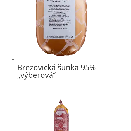
Brezovická šunka 95%
„výberová“