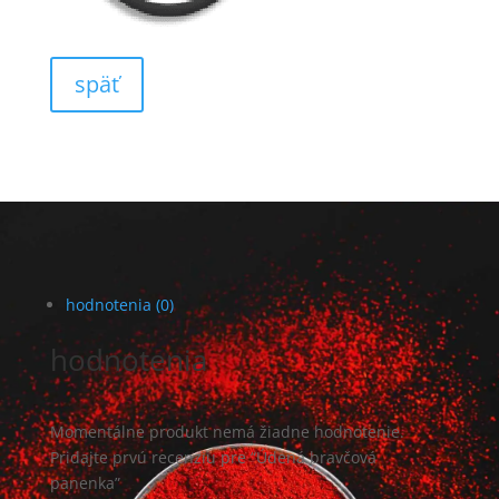
späť
hodnotenia (0)
hodnotenia
Momentálne produkt nemá žiadne hodnotenie.
Pridajte prvú recenziu pre “Údená bravčová
panenka”