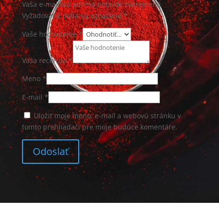
Vaša e-mailová adresa nebude zverejnená.
Vyžadované polia sú označené
*
Vaše hodnotenie *
Vaša recenzia
*
Meno
*
E-mail
*
Uložiť moje meno, e-mail a webovú stránku v
tomto prehliadači pre moje budúce komentáre.