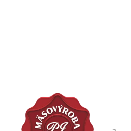
#SrdcomMäsiar