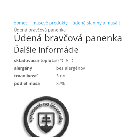
domov
|
mäsové produkty
|
údené slaniny a mäsá
|
Údená bravčová panenka
Údená bravčová panenka
Ďalšie informácie
skladovacia-teplota
0 °C-5 °C
alergény
bez alergénov
trvanlivosť
3 dni
podiel mäsa
87%