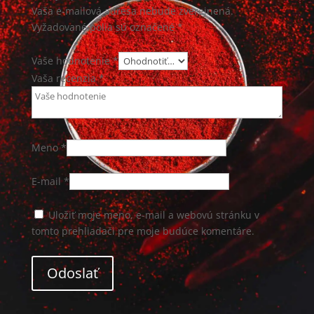
Vaša e-mailová adresa nebude zverejnená.
Vyžadované polia sú označené
*
Vaše hodnotenie *
Vaša recenzia
*
Meno
*
E-mail
*
Uložiť moje meno, e-mail a webovú stránku v
tomto prehliadači pre moje budúce komentáre.