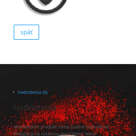
späť
hodnotenia (0)
hodnotenia
Momentálne produkt nemá žiadne hodnotenie.
Pridajte prvú recenziu pre “Údené rebrá”