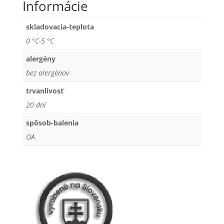
skladovacia-teplota
0 °C-5 °C
alergény
bez alergénov
trvanlivosť
20 dní
spôsob-balenia
OA