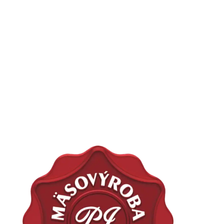
#SrdcomMäsiar