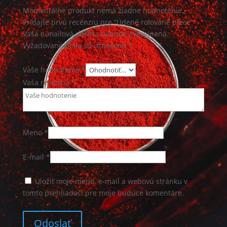
Momentálne produkt nemá žiadne hodnotenie.
Pridajte prvú recenziu pre “Údené rolované plece”
Vaša e-mailová adresa nebude zverejnená.
Vyžadované polia sú označené
*
Vaše hodnotenie *
Vaša recenzia
*
Meno
*
E-mail
*
Uložiť moje meno, e-mail a webovú stránku v
tomto prehliadači pre moje budúce komentáre.