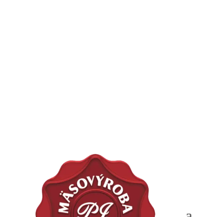
#SrdcomMäsiar