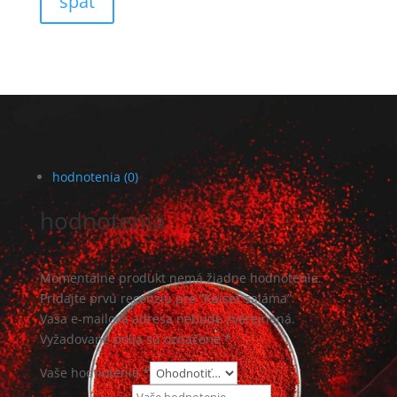
späť
hodnotenia (0)
hodnotenia
Momentálne produkt nemá žiadne hodnotenie.
Pridajte prvú recenziu pre “Kaiser saláma”
Vaša e-mailová adresa nebude zverejnená.
Vyžadované polia sú označené
*
Vaše hodnotenie *