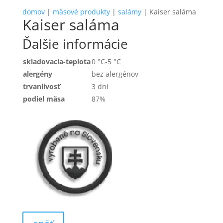
domov
|
mäsové produkty
|
salámy
| Kaiser saláma
Kaiser saláma
Ďalšie informácie
skladovacia-teplota
0 °C-5 °C
alergény
bez alergénov
trvanlivosť
3 dni
podiel mäsa
87%