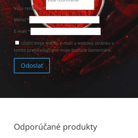
Vaša recenzia
*
Meno
*
E-mail
*
Uložiť moje meno, e-mail a webovú stránku v
tomto prehliadači pre moje budúce komentáre.
Odporúčané produkty