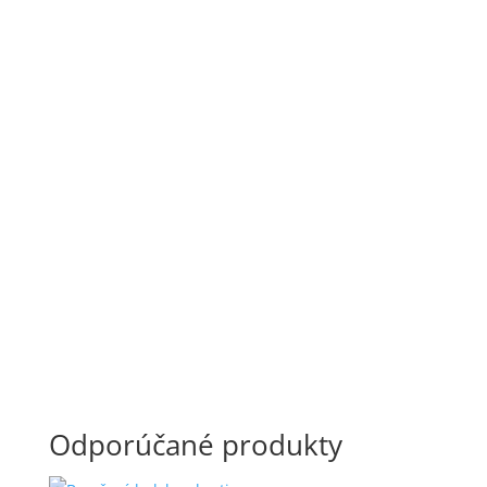
Bravčový chvost
Bravčové karé bez kosti
←
1
2
3
…
8
9
10
11
12
→
Odporúčané produkty